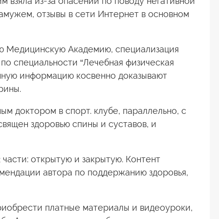
м взяла из-за опасений по поводу негативной
амужем, отзывы в сети Интернет в основном
ую Медицинскую Академию, специализация
 по специальности “Лечебная физическая
анную информацию косвенно доказывают
рины.
м доктором в спорт. клубе, параллельно, c
освящен здоровью спины и суставов, и
части: открытую и закрытую. Контент
мендации автора по поддержанию здоровья,
риобрести платные материалы и видеоуроки,