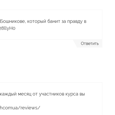
Бошникове, который банит за правду в
28llyH0
Ответить
каждый месяц от участников курса вы
ishcomua/reviews/