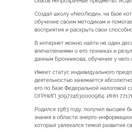
сквозь непрозрачные предметы), исце
Создал школу «NeoЛюди», на базе ко
обучение своим методикам и помогае
восприятия и раскрыть свои способно
В интернет можно найти не один деся
впечатлениями о его техниках и резу
данным Бронникова, обучение у него 
Имеет статус индивидуального пред
деятельностью занимается абсолютно 
его по базе Федеральной налоговой с
ОГРНИП 309774630000984, ИНН 7717
Родился 1983 году, получил высшее 
знания в области энерго-информацион
который увлекался темой развития с