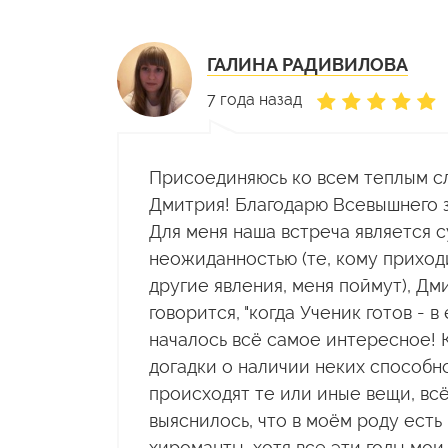
ГАЛИНА РАДИВИЛОВА
7 года назад
Присоединяюсь ко всем теплым с
Дмитрия! Благодарю Всевышнего за
Для меня наша встреча является с
неожиданностью (те, кому приход
другие явления, меня поймут), Дм
говорится, "когда Ученик готов - в
началось всё самое интересное! 
догадки о наличии неких способн
происходят те или иные вещи, всё
выяснилось, что в моём роду есть 
хироманты, хотя все эти годы мои